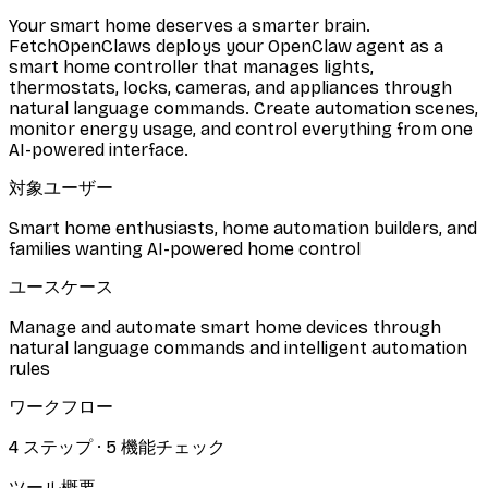
Your smart home deserves a smarter brain.
FetchOpenClaws deploys your OpenClaw agent as a
smart home controller that manages lights,
thermostats, locks, cameras, and appliances through
natural language commands. Create automation scenes,
monitor energy usage, and control everything from one
AI-powered interface.
対象ユーザー
Smart home enthusiasts, home automation builders, and
families wanting AI-powered home control
ユースケース
Manage and automate smart home devices through
natural language commands and intelligent automation
rules
ワークフロー
4
ステップ
·
5
機能チェック
ツール概要