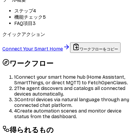
ステップ
4
機能チェック
5
FAQ項目
3
クイックアクション
Connect Your Smart Home
ワークフローをコピー
ワークフロー
1
Connect your smart home hub (Home Assistant,
SmartThings, or direct MQTT) to FetchOpenClaws.
2
The agent discovers and catalogs all connected
devices automatically.
3
Control devices via natural language through any
connected chat platform.
4
Create automation scenes and monitor device
status from the dashboard.
得られるもの