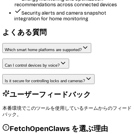
recommendations across connected devices
Security alerts and camera snapshot
integration for home monitoring
よくある質問
Which smart home platforms are supported?
Can I control devices by voice?
Is it secure for controlling locks and cameras?
ユーザーフィードバック
本番環境でこのツールを使用しているチームからのフィード
バック。
FetchOpenClaws を選ぶ理由